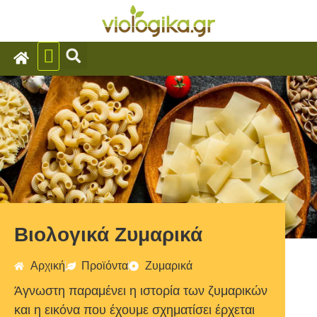
Βιολογικά Ζυμαρικά
Αρχική
Προϊόντα
Ζυμαρικά
Άγνωστη παραμένει η ιστορία των ζυμαρικών
και η εικόνα που έχουμε σχηματίσει έρχεται